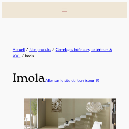
Aller
au
contenu
Accueil
/
Nos produits
/
Carrelages intérieurs, extérieurs &
XXL
/ Imola
Imola
Aller sur le site du fournisseur