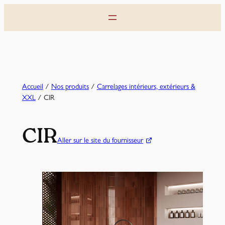
Aller
au
contenu
Accueil
/
Nos produits
/
Carrelages intérieurs, extérieurs &
XXL
/ CIR
CIR
Aller sur le site du fournisseur